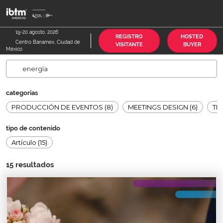
Saltar
A
al
p
contenido
d
19-20 agosto, 2026
REGISTRO
HOSTED
Centro Banamex, Ciudad de
n
VISITANTE
BUYER
México
categorías
PRODUCCIÓN DE EVENTOS (8)
MEETINGS DESIGN (6)
TE
tipo de contenido
Artículo (15)
15
resultados