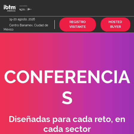
Saltar
A
al
p
contenido
d
19-20 agosto, 2026
REGISTRO
HOSTED
Centro Banamex, Ciudad de
n
VISITANTE
BUYER
México
CONFERENCIA
S
Diseñadas para cada reto, en
cada sector​