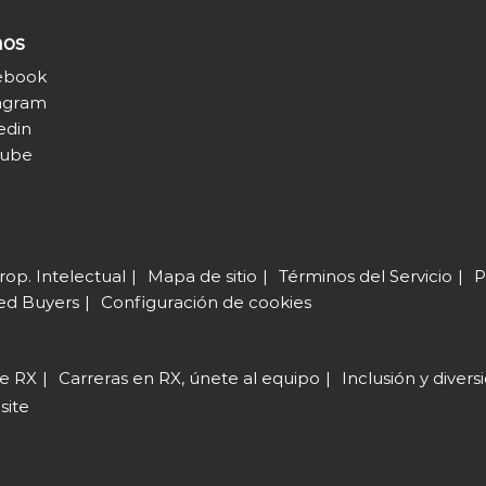
nos
ebook
agram
edin
tube
rop. Intelectual
Mapa de sitio
Términos del Servicio
P
ed Buyers
Configuración de cookies
de RX
Carreras en RX, únete al equipo
Inclusión y diver
site