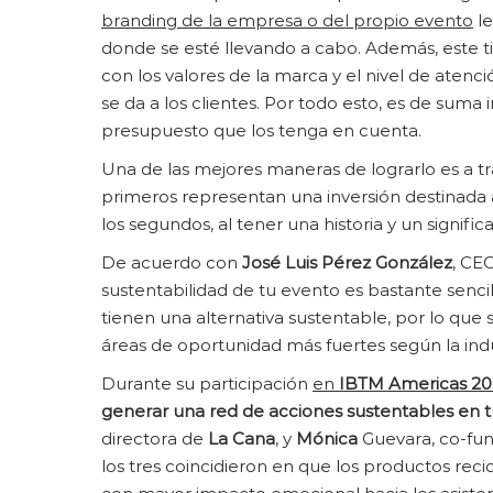
branding de la empresa o del propio evento
le
donde se esté llevando a cabo. Además, este 
con los valores de la marca y el nivel de atenc
se da a los clientes. Por todo esto, es de suma
presupuesto que los tenga en cuenta.
Una de las mejores maneras de lograrlo es a tr
primeros representan una inversión destinada 
los segundos, al tener una historia y un signif
De acuerdo con
José Luis Pérez González
, CE
sustentabilidad de tu evento es bastante sencil
tienen una alternativa sustentable, por lo que
áreas de oportunidad más fuertes según la indus
Durante su participación
en
IBTM
Americas
20
generar una red de acciones sustentables en 
directora de
La Cana
, y
Mónica
Guevara, co-fun
los tres coincidieron en que los productos reci