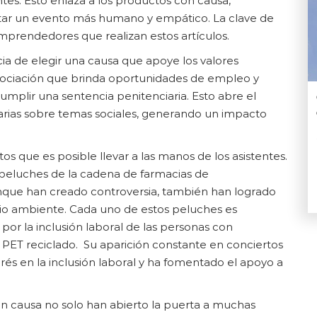
tes. Esto enlaza a los productos con causa,
tar un evento más humano y empático. La clave de
emprendedores que realizan estos artículos.
ia de elegir una causa que apoye los valores
asociación que brinda oportunidades de empleo y
mplir una sentencia penitenciaria. Esto abre el
rias sobre temas sociales, generando un impacto
s que es posible llevar a las manos de los asistentes.
 peluches de la cadena de farmacias de
que han creado controversia, también han logrado
edio ambiente. Cada uno de estos peluches es
or la inclusión laboral de las personas con
PET reciclado. Su aparición constante en conciertos
és en la inclusión laboral y ha fomentado el apoyo a
n causa no solo han abierto la puerta a muchas