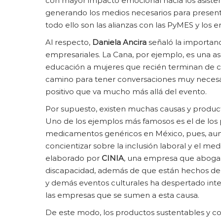
con mayor impacto emocional hacia los asisten
generando los medios necesarios para presen
todo ello son las alianzas con las PyMES y los 
Al respecto,
Daniela Ancira
señaló la importanc
empresariales. La Cana, por ejemplo, es una 
educación a mujeres que recién terminan de cu
camino para tener conversaciones muy necesa
positivo que va mucho más allá del evento.
Por supuesto, existen muchas causas y producto
Uno de los ejemplos más famosos es el de los
medicamentos genéricos en México, pues, aun
concientizar sobre la inclusión laboral y el m
elaborado por
CINIA
, una empresa que aboga p
discapacidad, además de que están hechos de 
y demás eventos culturales ha despertado inter
las empresas que se sumen a esta causa.
De este modo, los productos sustentables y co